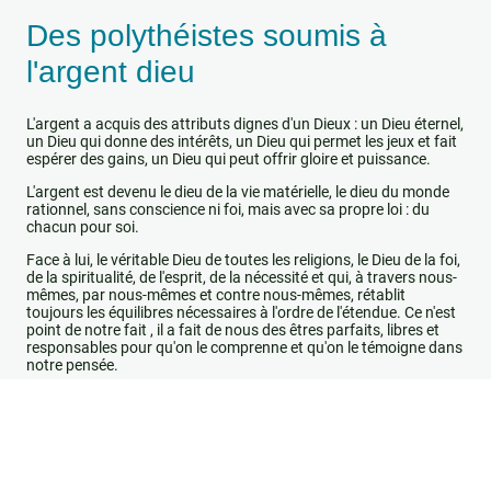
Des polythéistes soumis à
l'argent dieu
L'argent a acquis des attributs dignes d'un Dieux : un Dieu éternel,
un Dieu qui donne des intérêts, un Dieu qui permet les jeux et fait
espérer des gains, un Dieu qui peut offrir gloire et puissance.
L'argent est devenu le dieu de la vie matérielle, le dieu du monde
rationnel, sans conscience ni foi, mais avec sa propre loi : du
chacun pour soi.
Face à lui, le véritable Dieu de toutes les religions, le Dieu de la foi,
de la spiritualité, de l'esprit, de la nécessité et qui, à travers nous-
mêmes, par nous-mêmes et contre nous-mêmes, rétablit
toujours les équilibres nécessaires à l'ordre de l'étendue. Ce n'est
point de notre fait , il a fait de nous des êtres parfaits, libres et
responsables pour qu'on le comprenne et qu'on le témoigne dans
notre pensée.
Et, évidemment, c'est nous qui allons subir les effets des causes
que nous avons consciemment corrompues pour obtenir les
faveurs de ce dieu sans valeurs que nous avons créé pour notre
marché, et ,qui, maintenant, nous impose son idéologie.
Nous obéissons au dieu Argent, et nous implorons le pardon du